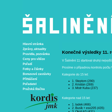
Hlavní stránka
Zprávy, aktuality
Konečné výsledky 11. 
Pravidla, pozvánka
Ceny pro vítěze
V Šalinění 11 startoval druhý nejvyšš
Pořadí
Prosíme o případnou kontrolu počtu
Fotky a články
Bonusové zastávky
Kategorie do 15 let:
Přihlášení
1. Steptom (290)
Pořadatel
2. Kristián (269)
3. Mistr Kuba (237)
Pražská lítačka
Kategorie nad 15 let:
1. ladek (466)
2. Busík + eso205 (435)
3. Okolí AS (431)