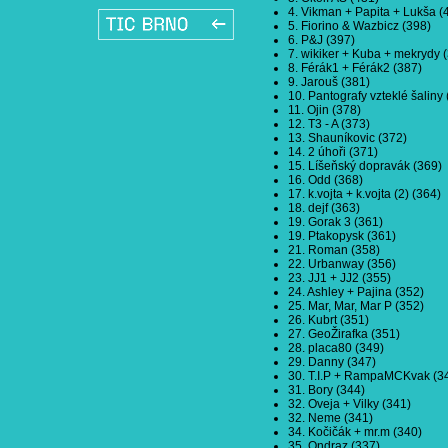
4. Vikman + Papita + Lukša (
5. Fiorino & Wazbicz (398)
6. P&J (397)
7. wikiker + Kuba + mekrydy 
8. Férák1 + Férák2 (387)
9. Jarouš (381)
10. Pantografy vzteklé šaliny
11. Ojin (378)
12. T3 - A (373)
13. Shauníkovic (372)
14. 2 úhoři (371)
15. Líšeňský dopravák (369)
16. Odd (368)
17. k.vojta + k.vojta (2) (364)
18. dejf (363)
19. Gorak 3 (361)
19. Ptakopysk (361)
21. Roman (358)
22. Urbanway (356)
23. JJ1 + JJ2 (355)
24. Ashley + Pajina (352)
25. Mar, Mar, Mar P (352)
26. Kubrt (351)
27. GeoŽirafka (351)
28. placa80 (349)
29. Danny (347)
30. T.I.P + RampaMCKvak (3
31. Bory (344)
32. Oveja + Vilky (341)
32. Neme (341)
34. Kočičák + mr.m (340)
35. Ondraz (337)