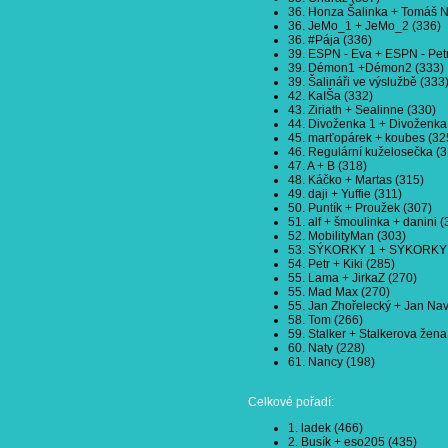
36. Honza Šalinka + Tomáš N
36. JeMo_1 + JeMo_2 (336)
36. #Pája (336)
39. ESPN - Eva + ESPN - Petr
39. Démon1 +Démon2 (333)
39. Šalináři ve výslužbě (333
42. KaIŠa (332)
43. Ziriath + Sealinne (330)
44. Divoženka 1 + Divoženka
45. marťopárek + koubes (32
46. Regulární kuželosečka (3
47. A + B (318)
48. Káčko + Martas (315)
49. daji + Yuffie (311)
50. Puntík + Proužek (307)
51. alf + šmoulinka + danini (
52. MobilityMan (303)
53. SÝKORKY 1 + SÝKORKY 
54. Petr + Kiki (285)
55. Lama + JirkaZ (270)
55. Mad Max (270)
55. Jan Zhořelecký + Jan Navr
58. Tom (266)
59. Stalker + Stalkerova žena
60. Naty (228)
61. Nancy (198)
Celkové pořadí:
1. ladek (466)
2. Busík + eso205 (435)