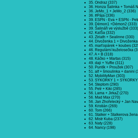
35. Ondraz (337)
36. Honza Šalinka + Tomáš N
36. JeMo_1 + JeMo_2 (336)
36. #Pája (336)
39. ESPN - Eva + ESPN - Petr
39. Démon1 +Démon2 (333)
39. Šalináři ve výslužbě (333
42. KaIŠa (332)
43. Ziriath + Sealinne (330)
44. Divoženka 1 + Divoženka
45. marťopárek + koubes (32
46. Regulární kuželosečka (3
47. A + B (318)
48. Káčko + Martas (315)
49. daji + Yuffie (311)
50. Puntík + Proužek (307)
51. alf + šmoulinka + danini (
52. MobilityMan (303)
53. SÝKORKY 1 + SÝKORKY 
54. Steptom (290)
55. Petr + Kiki (285)
56. Lama + JirkaZ (270)
56. Mad Max (270)
56. Jan Zhořelecký + Jan Navr
59. Kristián (269)
60. Tom (266)
61. Stalker + Stalkerova žena
62. Mistr Kuba (237)
63. Naty (228)
64. Nancy (198)