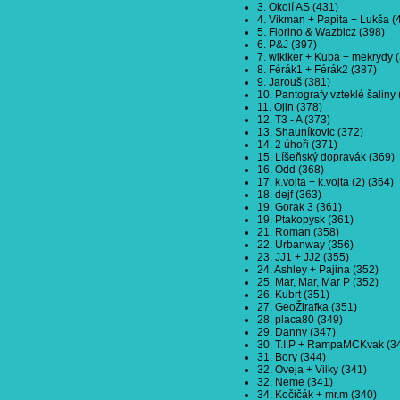
3. Okolí AS (431)
4. Vikman + Papita + Lukša (
5. Fiorino & Wazbicz (398)
6. P&J (397)
7. wikiker + Kuba + mekrydy 
8. Férák1 + Férák2 (387)
9. Jarouš (381)
10. Pantografy vzteklé šaliny
11. Ojin (378)
12. T3 - A (373)
13. Shauníkovic (372)
14. 2 úhoři (371)
15. Líšeňský dopravák (369)
16. Odd (368)
17. k.vojta + k.vojta (2) (364)
18. dejf (363)
19. Gorak 3 (361)
19. Ptakopysk (361)
21. Roman (358)
22. Urbanway (356)
23. JJ1 + JJ2 (355)
24. Ashley + Pajina (352)
25. Mar, Mar, Mar P (352)
26. Kubrt (351)
27. GeoŽirafka (351)
28. placa80 (349)
29. Danny (347)
30. T.I.P + RampaMCKvak (3
31. Bory (344)
32. Oveja + Vilky (341)
32. Neme (341)
34. Kočičák + mr.m (340)